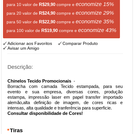
economize
15
%
R$29,90
para 10 valor de
compre e
economize
29
%
R$24,90
para 20 valor de
compre e
economize
35
%
R$22,90
para 50 valor de
compre e
economize
43
%
R$19,90
para 100 valor de
compre e
Adicionar aos Favoritos
Comparar Produto
Avisar um Amigo
Descrição:
Chinelos Tecido Promocionais
-
Borracha com camada Tecido estampada, para seu
evento e sua empresa, diversas cores, produção
estampa, impressão laser em papel transfer importado
alemão,alta definição de imagem, de cores ricas e
intensas, alta qualidade e tranferência para superficie.
Consultar disponibilidade de Cores!
*
Tiras