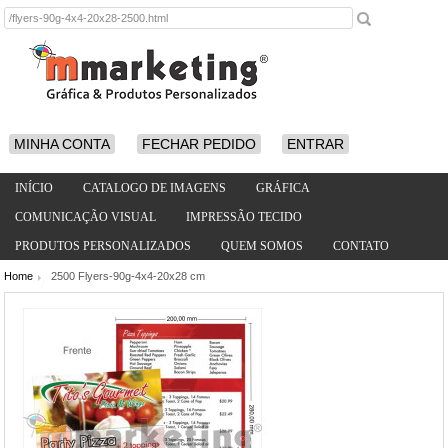
MINHA CONTA
FECHAR PEDIDO
ENTRAR
INÍCIO
CATALOGO DE IMAGENS
GRÁFICA
COMUNICAÇÃO VISUAL
IMPRESSÃO TECIDO
PRODUTOS PERSONALIZADOS
QUEM SOMOS
CONTATO
Home
2500 Flyers-90g-4x4-20x28 cm
/