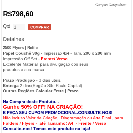
*Campos Obrigatórios
R$798,60
Qtd:
COMPRAR
Detalhes
2500 Flyers | Refile
Papel Couchê 90g
-
- Tam.
200 x 280 mm
Impressão
4x4
Impressão Off Set -
Frente/ Verso
Excelente Material para divulgação dos seus
produtos e sua marca.
Prazo Produção
- 3 dias úteis.
Entrega
2 dias(Região São Paulo Capital)
Outras Regiões Calcular Frete | Prazo.
Na Compra deste Produto...
Ganhe
50% OFF! NA CRIAÇÃO!
E PEÇA SEU CUPOM PROMOCIONAL.
CONSULTE-NOS!
Não incluso Valor de Criação, Diagramação ou Arte Final , para
Folders
/ Flyers
-
até Tamanho: A4
-
Frente / Verso
Consulte-nos! Temos este produto na loja!