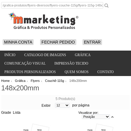
MINHA CONTA
FECHAR PEDIDO
ENTRAR
INÍCIO
CATALOGO DE IMAGENS
GRÁFICA
COMUNICAÇÃO VISUAL
IMPRESSÃO TECIDO
PRODUTOS PERSONALIZADOS
QUEM SOMOS
CONTATO
Home
Gráfica
Flyers
Couchê-115g
148x200mm
/
/
/
/
148x200mm
5 Produto(s)
por página
Exibir
Grade
Lista
Visualizar por: