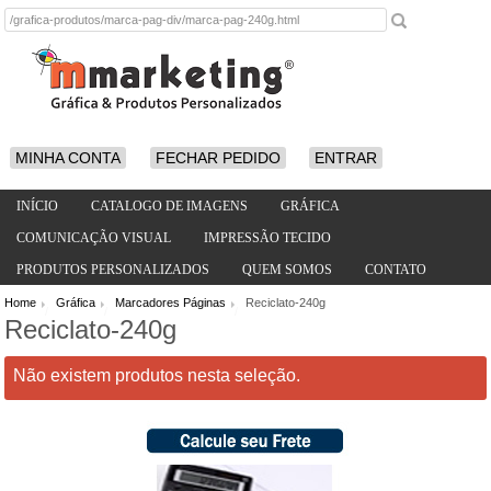
MINHA CONTA
FECHAR PEDIDO
ENTRAR
INÍCIO
CATALOGO DE IMAGENS
GRÁFICA
COMUNICAÇÃO VISUAL
IMPRESSÃO TECIDO
PRODUTOS PERSONALIZADOS
QUEM SOMOS
CONTATO
Home
Gráfica
Marcadores Páginas
Reciclato-240g
/
/
/
Reciclato-240g
Não existem produtos nesta seleção.