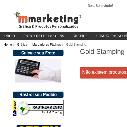
Seja Bem vindo!
INÍCIO
CATALOGO DE IMAGENS
GRÁFICA
COMUNICAÇÃO V
Home
Gráfica
Marcadores Páginas
Gold Stamping
/
/
/
Gold Stamping
Não existem produtos 