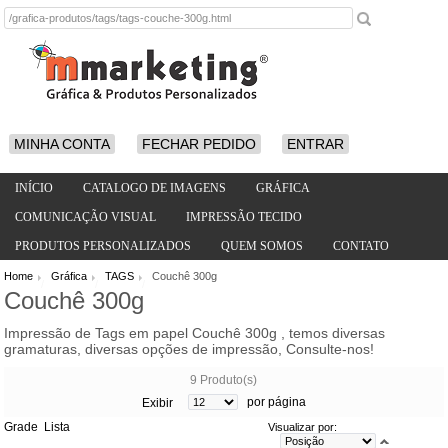
MINHA CONTA
FECHAR PEDIDO
ENTRAR
INÍCIO
CATALOGO DE IMAGENS
GRÁFICA
COMUNICAÇÃO VISUAL
IMPRESSÃO TECIDO
PRODUTOS PERSONALIZADOS
QUEM SOMOS
CONTATO
Home
Gráfica
TAGS
Couchê 300g
/
/
/
Couchê 300g
Impressão de Tags em papel Couchê 300g , temos diversas
gramaturas, diversas opções de impressão, Consulte-nos!
9 Produto(s)
por página
Exibir
Grade
Lista
Visualizar por: