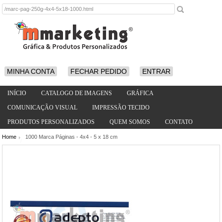
MINHA CONTA
FECHAR PEDIDO
ENTRAR
INÍCIO
CATALOGO DE IMAGENS
GRÁFICA
COMUNICAÇÃO VISUAL
IMPRESSÃO TECIDO
PRODUTOS PERSONALIZADOS
QUEM SOMOS
CONTATO
Home
1000 Marca Páginas - 4x4 - 5 x 18 cm
/