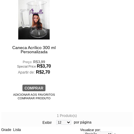
Caneca Acrílico 300 ml
Personalizada
R$3,99
Preço:
R$3,70
Special Price
R$2,70
Apartir de:
COMPRAR
ADICIONAR AOS FAVORITOS
COMPARAR PRODUTO
1 Produto(s)
por página
Exibir
Grade
Lista
Visualizar por: