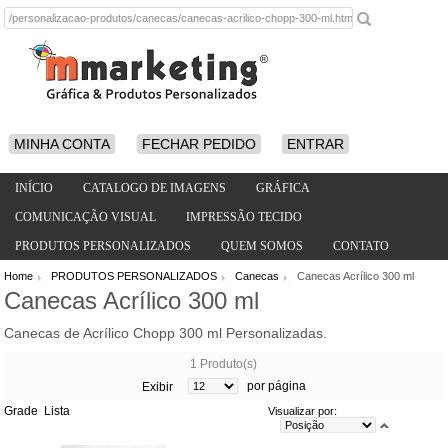
MINHA CONTA
FECHAR PEDIDO
ENTRAR
INÍCIO
CATALOGO DE IMAGENS
GRÁFICA
COMUNICAÇÃO VISUAL
IMPRESSÃO TECIDO
PRODUTOS PERSONALIZADOS
QUEM SOMOS
CONTATO
Home
PRODUTOS PERSONALIZADOS
Canecas
Canecas Acrílico 300 ml
/
/
/
Canecas Acrílico 300 ml
Canecas de Acrílico Chopp 300 ml Personalizadas.
1 Produto(s)
por página
Exibir
Grade
Lista
Visualizar por: