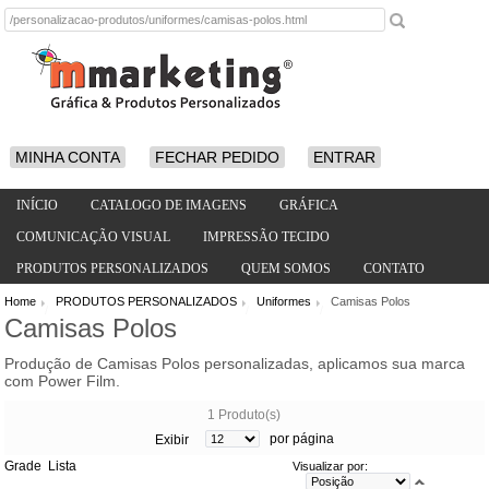
MINHA CONTA
FECHAR PEDIDO
ENTRAR
INÍCIO
CATALOGO DE IMAGENS
GRÁFICA
COMUNICAÇÃO VISUAL
IMPRESSÃO TECIDO
PRODUTOS PERSONALIZADOS
QUEM SOMOS
CONTATO
Home
PRODUTOS PERSONALIZADOS
Uniformes
Camisas Polos
/
/
/
Camisas Polos
Produção de Camisas Polos personalizadas, aplicamos sua marca
com Power Film.
1 Produto(s)
por página
Exibir
Grade
Lista
Visualizar por: