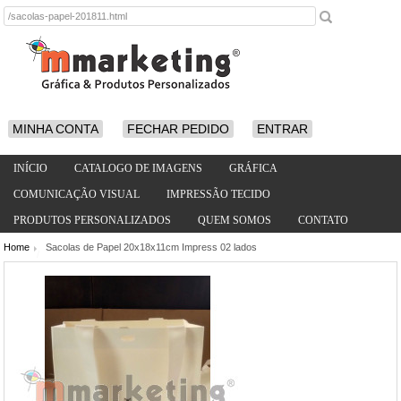
MINHA CONTA
FECHAR PEDIDO
ENTRAR
INÍCIO
CATALOGO DE IMAGENS
GRÁFICA
COMUNICAÇÃO VISUAL
IMPRESSÃO TECIDO
PRODUTOS PERSONALIZADOS
QUEM SOMOS
CONTATO
Home
Sacolas de Papel 20x18x11cm Impress 02 lados
/