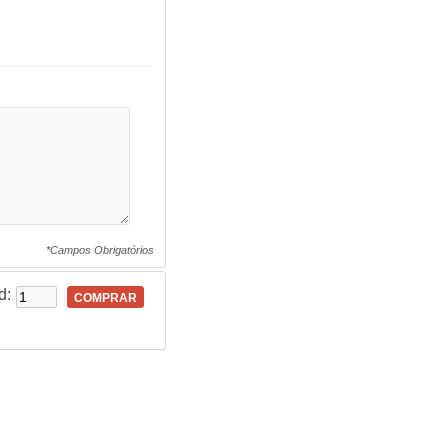
*Campos Obrigatórios
d:
COMPRAR