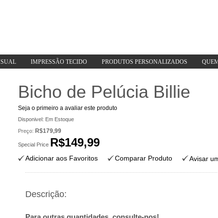
ISUAL
IMPRESSÃO TECIDO
PRODUTOS PERSONALIZADOS
QUEM
Bicho de Pelúcia Billie
Seja o primeiro a avaliar este produto
Disponivel:
Em Estoque
R$179,99
Preço:
R$149,99
Special Price
Adicionar aos Favoritos
Comparar Produto
Avisar u
Descrição:
Para outras quantidades,
consulte-nos!