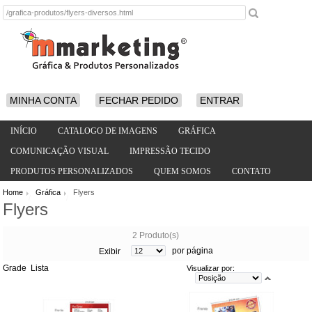
MINHA CONTA
FECHAR PEDIDO
ENTRAR
INÍCIO
CATALOGO DE IMAGENS
GRÁFICA
COMUNICAÇÃO VISUAL
IMPRESSÃO TECIDO
PRODUTOS PERSONALIZADOS
QUEM SOMOS
CONTATO
Home
Gráfica
Flyers
/
/
Flyers
2 Produto(s)
por página
Exibir
Grade
Lista
Visualizar por: