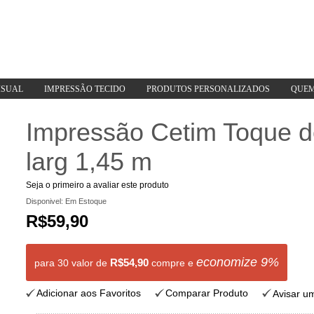
ISUAL
IMPRESSÃO TECIDO
PRODUTOS PERSONALIZADOS
QUEM
Impressão Cetim Toque d
larg 1,45 m
Seja o primeiro a avaliar este produto
Disponivel:
Em Estoque
R$59,90
economize
9
%
R$54,90
para 30 valor de
compre e
Adicionar aos Favoritos
Comparar Produto
Avisar u