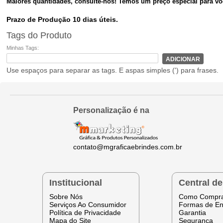
Maiores
quantidades, consulte-nos!
Temos um preço especial para v
Prazo de Produção 10 dias úteis.
Tags do Produto
Minhas Tags:
ADICIONAR
Use espaços para separar as tags. E aspas simples (') para frases.
Personalização é na
contato@mgraficaebrindes.com.br
Institucional
Central d
Sobre Nós
Como Compr
Serviços Ao Consumidor
Formas de En
Política de Privacidade
Garantia
Mapa do Site
Segurança