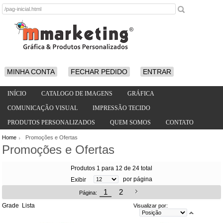
MINHA CONTA
FECHAR PEDIDO
ENTRAR
INÍCIO
CATALOGO DE IMAGENS
GRÁFICA
COMUNICAÇÃO VISUAL
IMPRESSÃO TECIDO
PRODUTOS PERSONALIZADOS
QUEM SOMOS
CONTATO
Home
Promoções e Ofertas
/
Promoções e Ofertas
Produtos 1 para 12 de 24 total
por página
Exibir
1
2
Página:
Grade
Lista
Visualizar por: